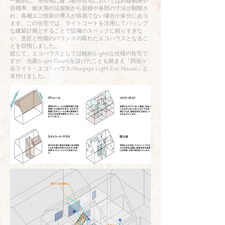
一般的に、市街地に建つ都市住宅においては斜線制限や
容積率、耐火等の法規制から面積や各部の寸法が制限さ
れ、各種エコ技術の導入が容易でない場合が多分にあり
ます。この住宅では、ライトコートを活用してパッシブ
な建築計画とすることで設備のスペックに頼りすぎな
い、意匠と性能のバランスの取れたエコハウスとなるこ
とを目指しました。
総じて、エコハウスとしては軽め(Light)な仕様の住宅で
すが、光庭(Light Court)を設けたことも踏まえ「阿佐ヶ
谷ライト・エコ・ハウス/Asagaya Light Eco House」と
名付けました。