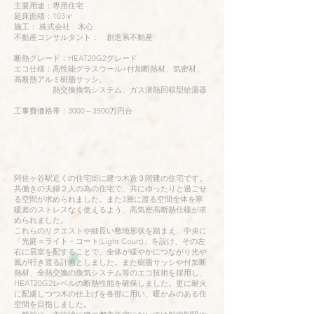
主要用途：専用住宅
延床面積：103㎡
施工： 株式会社 木心
不動産コンサルタント： 創造系不動産
断熱グレード：HEAT20G2グレード
エコ仕様：高性能グラスウール+付加断熱材、気密材、
高断熱アルミ樹脂サッシ、
熱交換換気システム、ガス潜熱回収型給湯器
​工事費価格帯：3000～3500万円台
阿佐ヶ谷駅近くの住宅街に建つ木造３階建の住宅です。
共働きの夫婦２人の為の住宅で、共にゆったりと過ごせ
る空間が求められました。また3層に渡る空間全体を寒
暖差のストレスなく使えるよう、高気密高断熱仕様が求
められました。
これらのリクエストや細長い敷地形状を踏まえ、中央に
「光庭＝ライト・コート(Light Court)」を設け、その左
右に居室を配することで、全体が緩やかにつながり光や
風が行き渡る計画としました。また樹脂サッシや付加断
熱材、全熱交換の換気システム等のエコ技術を採用し、
HEAT20G2レベルの断熱性能を確保しました。更に耐火
に配慮しつつ木の仕上げを各部に用い、暖かみのある住
空間を目指しました。