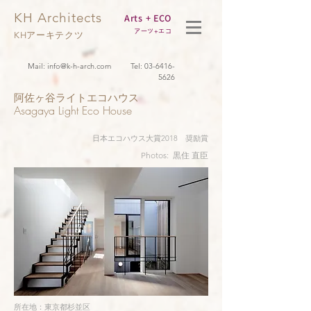
KH Architects
Arts + ECO
アーツ+エコ
KHアーキテクツ
Mail:
info@k-h-arch.com
Tel:
03-6416-
5626
阿佐ヶ谷ライトエコハウス
​Asagaya Light Eco House
​日本エコハウス大賞2018 奨励賞
Photos: 黒住 直臣
所在地：東京都杉並区