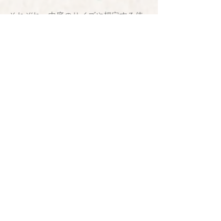
それぞれ、中庭のサイズや想定する使
い方によって、しつらえ方の方向性が
異なることがわかるかと思います。
コートハウスの要は、文字通り「中庭
＝コート」となりますが、どのような
雰囲気を楽しみたいのか、どのように
使いたいのか、十分に検討しながら
「しつらえ方」をデザインする必要が
あります。
KHアーキテクツでは、様々なタイプの
コートハウスを設計しています。