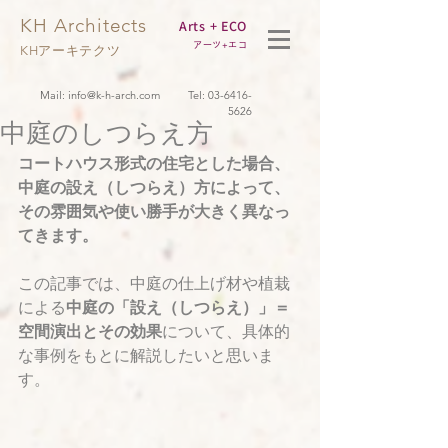
KH Architects
Arts + ECO
アーツ+エコ
KHアーキテクツ
Mail:
info@k-h-arch.com
Tel:
03-6416-
5626
中庭のしつらえ方
コートハウス形式の住宅とした場合、
中庭の設え（しつらえ）方によって、
その雰囲気や使い勝手が大きく異なっ
てきます。
この記事では、中庭の仕上げ材や植栽
による
中庭の「設え（しつらえ）」＝
空間演出とその効果
について、具体的
な事例をもとに解説したいと思いま
す。