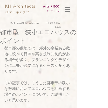
KH Architects
Arts + ECO
アーツ+エコ
KHアーキテクツ
Mail:
info@k-h-arch.com
Tel:
03-6416-
5626
都市型・狭小エコハウスの
ポイント
都市部の敷地では、郊外の余裕ある敷
地に較べて日照や高さ規制に制約があ
る場合が多く、プランニングやデザイ
ンに工夫が必要になるケースが多くあ
ります。
この記事では、こうした都市部の狭小
な敷地においてエコハウスを計画する
場合のポイントについて、ご説明した
いと思います。