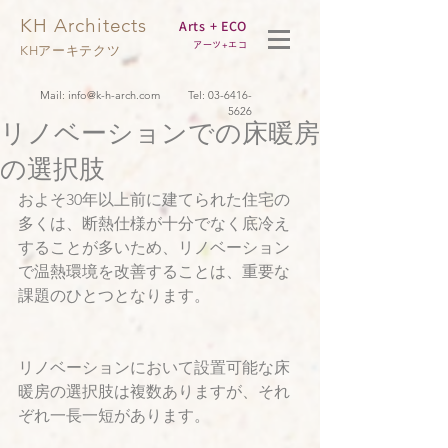
KH Architects
Arts + ECO
アーツ+エコ
KHアーキテクツ
Mail:
info@k-h-arch.com
Tel:
03-6416-
5626
リノベーションでの床暖房
の選択肢
およそ30年以上前に建てられた住宅の
多くは、断熱仕様が十分でなく底冷え
することが多いため、リノベーション
で温熱環境を改善することは、重要な
課題のひとつとなります。
リノベーションにおいて設置可能な床
暖房の選択肢は複数ありますが、それ
ぞれ一長一短があります。