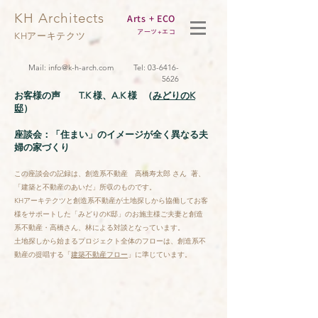
KH Architects
Arts + ECO
アーツ+エコ
KHアーキテクツ
Mail:
info@k-h-arch.com
Tel:
03-6416-
5626
​お客様の声 T.K 様、A.K 様 （
みどりのK
邸
）
​座談会：「住まい」のイメージが全く異なる夫
婦の家づくり
この座談会の記録は、創造系不動産 高橋寿太郎 さん 著、
「建築と不動産のあいだ」所収のものです。
KHアーキテクツと創造系不動産が土地探しから協働してお客
様をサポートした「みどりのK邸」のお施主様ご夫妻と創造
系不動産・高橋さん、林による対談となっています。
土地探しから始まるプロジェクト全体のフローは、創造系不
動産の提唱する「
建築不動産フロー
」に準じています。