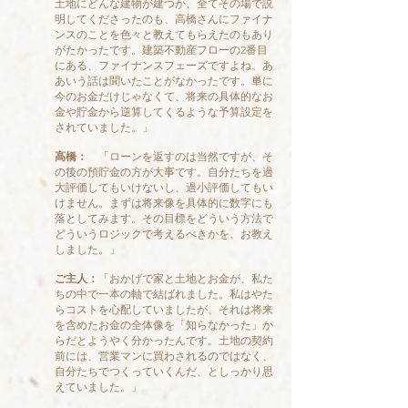
土地にどんな建物が建つか、全てその場で説
明してくださったのも、高橋さんにファイナ
ンスのことを色々と教えてもらえたのもあり
がたかったです。建築不動産フローの2番目
にある、ファイナンスフェーズですよね。あ
あいう話は聞いたことがなかったです。単に
今のお金だけじゃなくて、将来の具体的なお
金や貯金から逆算してくるような予算設定を
されていました。」
高橋：
「ローンを返すのは当然ですが、そ
の後の預貯金の方が大事です。自分たちを過
大評価してもいけないし、過小評価してもい
けません。まずは将来像を具体的に数字にも
落としてみます。その目標をどういう方法で
どういうロジックで考えるべきかを、お教え
しました。
」
ご主人：
「おかげで家と土地とお金が、私た
ちの中で一本の軸で結ばれました。私はやた
らコストを心配していましたが、それは将来
を含めたお金の全体像を「知らなかった」か
らだとようやく分かったんです。土地の契約
前には、営業マンに買わされるのではなく、
自分たちでつくっていくんだ、としっかり思
えていました。」