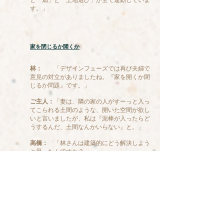
す。」
家を閉じるか開くか
林：
「デザインフェーズでは再び夫婦で
意見の対立がありましたね。『家を開くか閉
じるか問題』です。」
ご主人：
「妻は、隣の家の人がすーっと入っ
てこられる土間のような、開いた空間が欲し
いと言いましたが、私は『泥棒が入ったらど
うするんだ、土間なんかいらない』と。」
高橋：
「林さんは建築的にどう解決しよう
と思ったんですか？」
林：
「解決するというより、ご夫婦の意
見の違いは、突き詰めていくとそれほど違わ
ないんじゃないかなと思っていました。結
局、玄関前の空間は開かれた感じでもありな
がら、懸念された防犯面もきっちり閉じてい
るでしょう。」