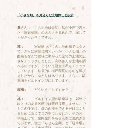
「小さな畑」を見込んだ土地探しと設計
奥さん：
「この土地は最初に私が小声で言っ
た『家庭菜園』の大きさを見込んで、探して
くださったそうですね。」
林：
「家が建つだけの土地面積ではダメ
で、さらに家庭菜園というか『小さな畑』の
面積も含んで候補に挙がった全ての土地の広
さをチェックしました。高橋さんが土地を調
べるのですが、そういう視点で私もチェック
しています。結果的に60坪程度のものを選び
ましたから、ゆとりはあります。さらに、駐
車場をビルトイン型にしています。」
高橋：
「どういうことですか？」
林：
「ビルトイン型の駐車場は、郊外で
ゆとりのある区画では普通採用しません。で
もこの住宅は、畑の面積をできるだけ広くと
るためにあえてこの型にしました。その分、
半階上げて、室内空間をらせん型に連続させ
ています。実は「らせん空間」と「駐車場」
と「畑」と「土地選び」が全て連動していま