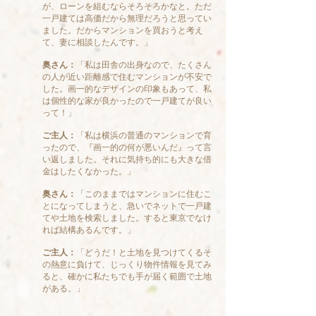
が、ローンを組むならそろそろかなと。ただ
一戸建ては高価だから無理だろうと思ってい
ました。だからマンションを買おうと考え
て、妻に相談したんです。」
奥さん：
「私は田舎の出身なので、たくさん
の人が近い距離感で住むマンションが不安で
した。画一的なデザインの印象もあって、私
は個性的な家が良かったので一戸建てが良い
って！」
ご主人：
「私は横浜の普通のマンションで育
ったので、『画一的の何が悪いんだ』って言
い返しました。それに気持ち的にも大きな借
金はしたくなかった。」
奥さん：
「このままではマンションに住むこ
とになってしまうと、急いでネットで一戸建
てや土地を検索しました。すると東京でなけ
れば結構あるんです。」
ご主人：
「どうだ！と土地を見つけてくるそ
の熱意に負けて、じっくり物件情報を見てみ
ると、確かに私たちでも手が届く範囲で土地
がある。」