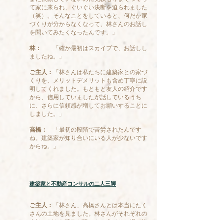
て家に来られ、ぐいぐい決断を迫られました
（笑）。そんなことをしていると、何だか家
づくりが分からなくなって、林さんのお話し
を聞いてみたくなったんです。」
林：
「確か最初はスカイプで、お話しし
ましたね。」
ご主人：
「林さんは私たちに建築家との家づ
くりを、メリットデメリットも含め丁寧に説
明してくれました。もともと友人の紹介です
から、信用していましたが話しているうち
に、さらに信頼感が増してお願いすることに
しました。
」
高橋：
「最初の段階で苦労されたんです
ね。建築家が知り合いにいる人が少ないです
からね。」
建築家と不動産コンサルの二人三脚
ご主人：
「林さん、高橋さんとは本当にたく
さんの土地を見ました。林さんがそれぞれの