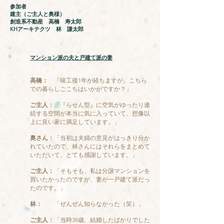
​参加者
建主（ご主人と奥様）
創造系不動産 高橋 寿太郎
KHアーキテクツ 林 謙太郎
マンション派の夫と戸建て派の妻
高橋：
「竣工後1年が経ちますが、こちら
での暮らしごこちはいかがですか？」
ご主人：
「『らせん型』に空気がゆったり連
続する空間が本当に気に入っていて、想像以
上に良い家に満足しています。」
奥さん：
「当初は夫婦の意見がはっきり分か
れていたので、林さんにはそれらをまとめて
いただいて、とても感謝しています。」
ご主人：
「そもそも、私は分譲マンションを
買いたかったのですが、妻が一戸建て派だっ
たのです。」
林：
「ぜんぜん知らなかった（笑）」
ご主人：
「当時38歳、結婚したばかりでした