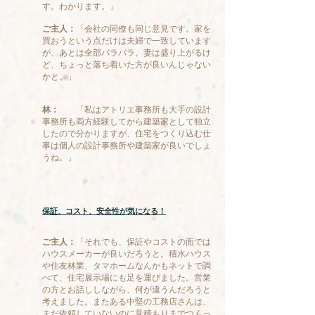
す。わかります。」
ご主人：
「会社の同僚も同じ意見です。家を
買おうという点だけは夫婦で一致しています
が、あとは全部バラバラ。妻は盛り上がるけ
ど、ちょっと落ち着いた方が良いんじゃない
かと。」
林：
「私はアトリエ事務所も大手の設計
事務所も両方経験してから建築家として独立
したので分かりますが、住宅をつくり込む仕
事は個人の設計事務所や建築家が良いでしょ
うね。」
保証、コスト、安全性が気になる！
ご主人：
「それでも、保証やコストの面では
ハウスメーカーが良いだろうと。積水ハウス
や住友林業、タマホームなんかもネットで調
べて、住宅展示場にも足を運びました。営業
の方とお話ししながら、何が違うんだろうと
考えました。またある中堅の工務店さんは、
まだ依頼していないのに見積もりまでつくっ