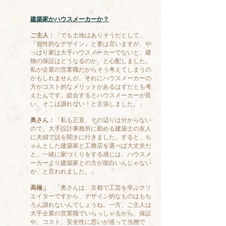
建築家かハウスメーカーか？
ご主人：
「でも土地はありそうだとして、
『個性的なデザイン』と妻は言いますが、や
っぱり家は大手ハウスメーカーでないと、建
物の保証はどうなるのか、と心配しました。
私が企業の営業職だからそう考えてしまうの
かもしれませんが。それにハウスメーカーの
方がコスト的なメリットがあるはずだとも考
えたんです。総合するとハウスメーカーが良
い、そこは譲れない！と主張しました。」
奥さん：
「私も正直、その辺りは分からない
ので、大手設計事務所に勤める建築士の友人
に夫婦で話を聞きに行きました。すると、ち
ゃんとした建築家と工務店を選べば大丈夫だ
と。一緒に家づくりをする感じは、ハウスメ
ーカーより建築家との方が面白いんじゃない
か、と言われました。」
高橋：
「奥さんは、京都で工芸を学ぶクリ
エイターですから、デザイン的なものはもち
ろん譲れないんでしょうね。一方、ご主人は
大手企業の営業職でいらっしゃるから、保証
や、コスト、安全性に思いが巡って当然で