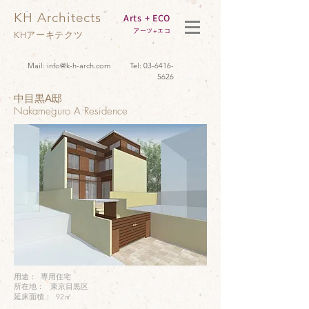
KH Architects
Arts + ECO
アーツ+エコ
KHアーキテクツ
Mail:
info@k-h-arch.com
Tel:
03-6416-
5626
中目黒A邸
Nakameguro A Residence
用途： 専用住宅
所在地： 東京目黒区
延床面積： 92㎡