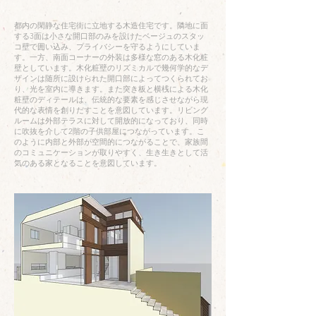
都内の閑静な住宅街に立地する木造住宅です。隣地に面
する3面は小さな開口部のみを設けたベージュのスタッ
コ壁で囲い込み、プライバシーを守るようにしていま
す。一方、南面コーナーの外装は多様な窓のある木化粧
壁としています。木化粧壁のリズミカルで幾何学的なデ
ザインは随所に設けられた開口部によってつくられてお
り、光を室内に導きます。また突き板と横桟による木化
粧壁のディテールは、伝統的な要素を感じさせながら現
代的な表情を創りだすことを意図しています。リビング
ルームは外部テラスに対して開放的になっており、同時
に吹抜を介して2階の子供部屋につながっています。こ
のように内部と外部が空間的につながることで、家族間
のコミュニケーションが取りやすく、生き生きとして活
気のある家となることを意図しています。